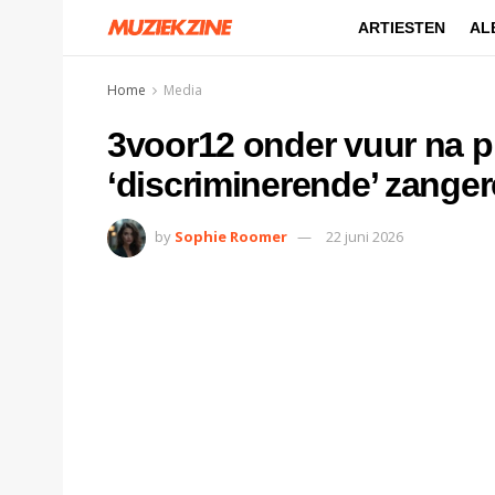
ARTIESTEN
AL
Home
Media
3voor12 onder vuur na 
‘discriminerende’ zange
by
Sophie Roomer
22 juni 2026