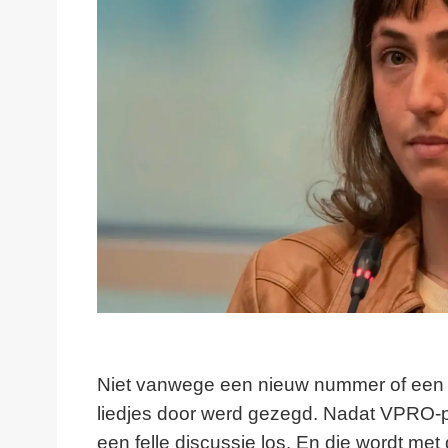
Niet vanwege een nieuw nummer of een o
liedjes door werd gezegd. Nadat VPRO-pl
een felle discussie los. En die wordt met