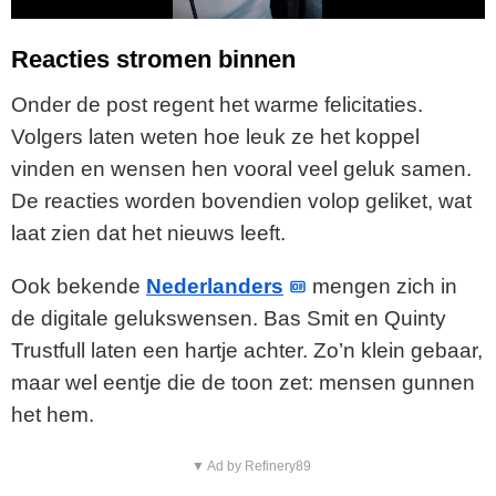
a
y
Reacties stromen binnen
V
Onder de post regent het warme felicitaties.
Volgers laten weten hoe leuk ze het koppel
i
vinden en wensen hen vooral veel geluk samen.
De reacties worden bovendien volop geliket, wat
d
laat zien dat het nieuws leeft.
e
Ook bekende
Nederlanders
mengen zich in
o
de digitale gelukswensen. Bas Smit en Quinty
Trustfull laten een hartje achter. Zo’n klein gebaar,
maar wel eentje die de toon zet: mensen gunnen
het hem.
▼ Ad by Refinery89