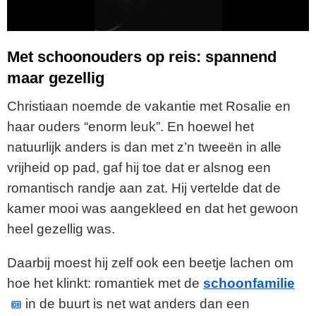
a
y
Met schoonouders op reis: spannend
maar gezellig
V
Christiaan noemde de vakantie met Rosalie en
i
haar ouders “enorm leuk”. En hoewel het
natuurlijk anders is dan met z’n tweeën in alle
d
vrijheid op pad, gaf hij toe dat er alsnog een
e
romantisch randje aan zat. Hij vertelde dat de
kamer mooi was aangekleed en dat het gewoon
o
heel gezellig was.
Daarbij moest hij zelf ook een beetje lachen om
hoe het klinkt: romantiek met de
schoonfamilie
in de buurt is net wat anders dan een