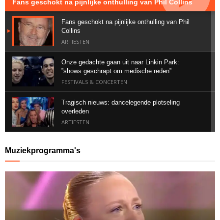
Fans geschokt na pijnlijke onthulling van Phil Collins
Fans geschokt na pijnlijke onthulling van Phil
Collins
ARTIESTEN
Onze gedachte gaan uit naar Linkin Park:
”shows geschrapt om medische reden”
FESTIVALS & CONCERTEN
Tragisch nieuws: dancelegende plotseling
overleden
ARTIESTEN
Geweldig nieuws voor Suzan & Freek vanuit het
Muziekprogramma's
buitenland
ALBUMS & SINGLES
Bizarre post van Memphis Depay zorgt voor
ophef
ARTIESTEN