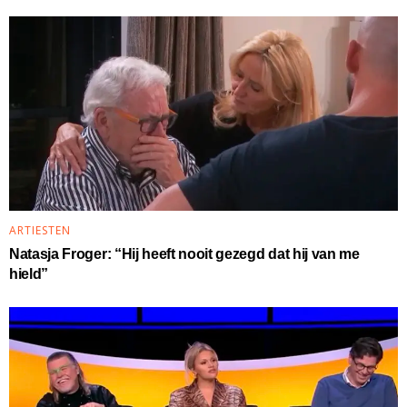
ARTIESTEN
Natasja Froger: “Hij heeft nooit gezegd dat hij van me
hield”