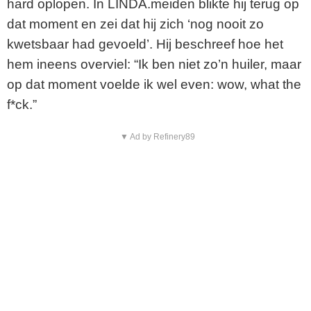
hard oplopen. In LINDA.meiden blikte hij terug op
dat moment en zei dat hij zich ‘nog nooit zo
kwetsbaar had gevoeld’. Hij beschreef hoe het
hem ineens overviel: “Ik ben niet zo’n huiler, maar
op dat moment voelde ik wel even: wow, what the
f*ck.”
▼ Ad by Refinery89