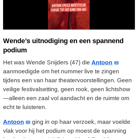
l
a
y
Wende’s uitnodiging en een spannend
podium
V
Het was Wende Snijders (47) die
Antoon
i
aanmoedigde om het nummer live te zingen
tijdens een van haar theatervoorstellingen. Geen
d
veilige festivalsetting, geen rook, geen lichtshow
e
—alleen een zaal vol aandacht en de ruimte om
echt te luisteren.
o
Antoon
ging in op haar verzoek, maar voelde
vlak voor hij het podium op moest de spanning