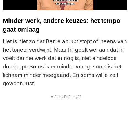
a
y
Minder werk, andere keuzes: het tempo
gaat omlaag
V
Het is niet zo dat Barrie abrupt stopt of ineens van
i
het toneel verdwijnt. Maar hij geeft wel aan dat hij
voelt dat het werk dat er nog is, niet eindeloos
d
doorloopt. Soms is er minder vraag, soms is het
e
lichaam minder meegaand. En soms wil je zelf
gewoon rust.
o
▼ Ad by Refinery89