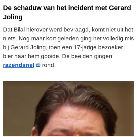
y
De schaduw van het incident met Gerard
Joling
V
Dat Bilal hierover werd bevraagd, komt niet uit het
i
niets. Nog maar kort geleden ging het volledig mis
bij Gerard Joling, toen een 17-jarige bezoeker
d
bier naar hem gooide. De beelden gingen
e
razendsnel
rond.
o