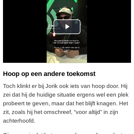
P
l
a
y
Hoop op een andere toekomst
V
Toch klinkt er bij Jorik ook iets van hoop door. Hij
zei dat hij de huidige situatie ergens wel een plek
i
probeert te geven, maar dat het blijft knagen. Het
zit, zoals hij het omschreef, “voor altijd” in zijn
d
achterhoofd.
e