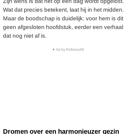
Zijn wens is dat het op een dag wordt opgelost.
o
Wat dat precies betekent, laat hij in het midden.
Maar de boodschap is duidelijk: voor hem is dit
geen afgesloten hoofdstuk, eerder een verhaal
dat nog niet af is.
▼ Ad by Refinery89
Dromen over een harmonieuzer gezin