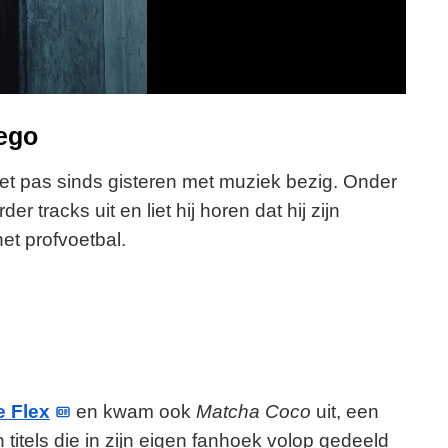
y
V
i
 ego
d
iet pas sinds gisteren met muziek bezig. Onder
r tracks uit en liet hij horen dat hij zijn
e
et profvoetbal.
o
 Flex
en kwam ook
Matcha Coco
uit, een
titels die in zijn eigen fanhoek volop gedeeld