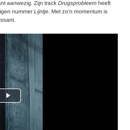
nt aanwezig. Zijn track
Drugsprobleem
heeft
 eigen nummer
Lijntje
. Met zo’n momentum is
essant.
P
l
a