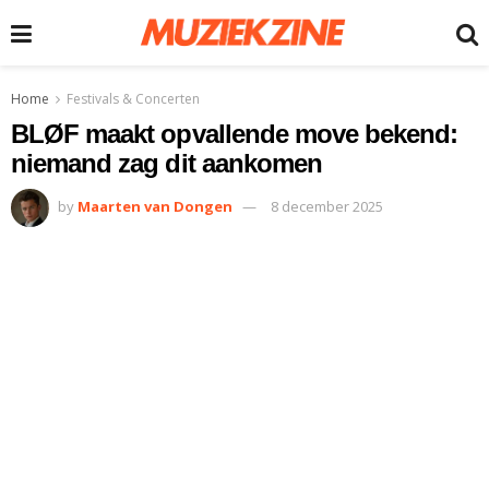
Home
Festivals & Concerten
BLØF maakt opvallende move bekend:
niemand zag dit aankomen
by
Maarten van Dongen
8 december 2025