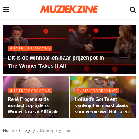
MUZIEKPROGRAMMA'S
Dit is de winnaar en haar prijzenpot in
The Winner Takes It All
MUZIEKPROGRAMMA'S
MUZIEKPROGRAMMA'S
René Froger eist de
Holland’s Got Talent
aandacht op tijdens
verdwijnt en maakt plaats
Winner Takes it All finale
voor vernieuwd Got Talent
Home
Category
Muziekprogramma's