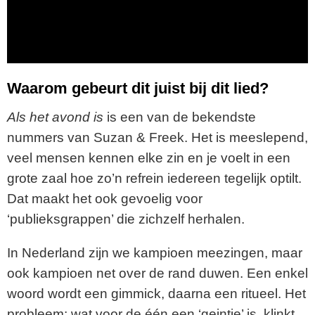
l
a
y
Waarom gebeurt dit juist bij dit lied?
V
Als het avond is
is een van de bekendste
nummers van Suzan & Freek. Het is meeslepend,
i
veel mensen kennen elke zin en je voelt in een
grote zaal hoe zo’n refrein iedereen tegelijk optilt.
d
Dat maakt het ook gevoelig voor
e
‘publieksgrappen’ die zichzelf herhalen.
o
In Nederland zijn we kampioen meezingen, maar
ook kampioen net over de rand duwen. Een enkel
woord wordt een gimmick, daarna een ritueel. Het
probleem: wat voor de één een ‘geintje’ is, klinkt