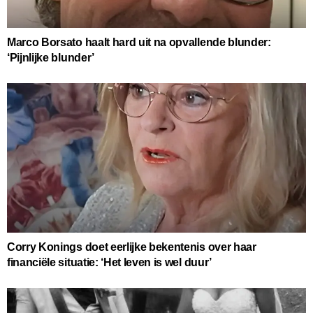
Marco Borsato haalt hard uit na opvallende blunder:
‘Pijnlijke blunder’
Corry Konings doet eerlijke bekentenis over haar
financiële situatie: ‘Het leven is wel duur’