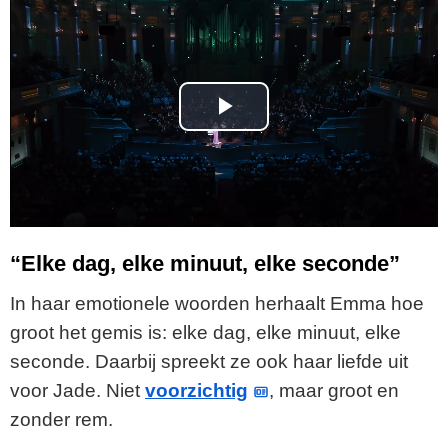
P
l
a
y
“Elke dag, elke minuut, elke seconde”
V
In haar emotionele woorden herhaalt Emma hoe
groot het gemis is: elke dag, elke minuut, elke
i
seconde. Daarbij spreekt ze ook haar liefde uit
voor Jade. Niet
voorzichtig
, maar groot en
d
zonder rem.
e