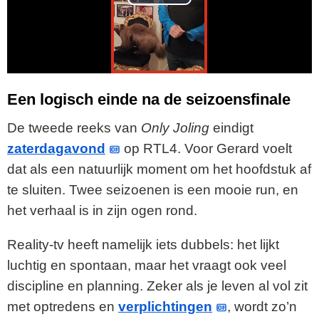
P
l
a
y
Een logisch einde na de seizoensfinale
V
De tweede reeks van
Only Joling
eindigt
zaterdagavond
op RTL4. Voor Gerard voelt
i
dat als een natuurlijk moment om het hoofdstuk af
te sluiten. Twee seizoenen is een mooie run, en
d
het verhaal is in zijn ogen rond.
e
Reality-tv heeft namelijk iets dubbels: het lijkt
o
luchtig en spontaan, maar het vraagt ook veel
discipline en planning. Zeker als je leven al vol zit
met optredens en
verplichtingen
, wordt zo’n