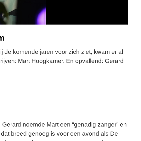
y
V
i
am
d
j de komende jaren voor zich ziet, kwam er al
ijven: Mart Hoogkamer. En opvallend: Gerard
e
o
f. Gerard noemde Mart een “genadig zanger” en
n dat breed genoeg is voor een avond als De