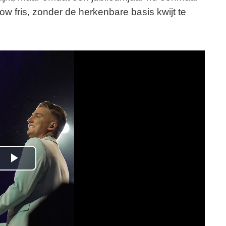
show fris, zonder de herkenbare basis kwijt te
P
l
a