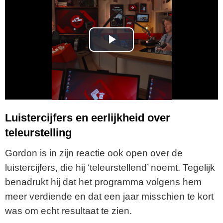
P
l
a
y
Luistercijfers en eerlijkheid over
teleurstelling
V
Gordon is in zijn reactie ook open over de
i
luistercijfers, die hij ‘teleurstellend’ noemt. Tegelijk
benadrukt hij dat het programma volgens hem
d
meer verdiende en dat een jaar misschien te kort
e
was om echt resultaat te zien.