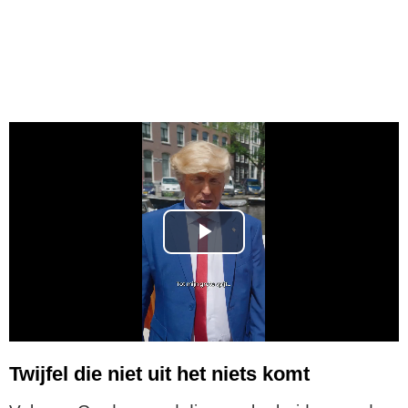
P
l
a
y
Twijfel die niet uit het niets komt