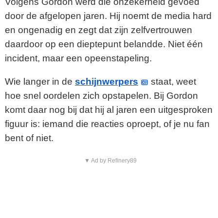
V
Volgens Gordon werd die onzekerheid gevoed
door de afgelopen jaren. Hij noemt de media hard
i
en ongenadig en zegt dat zijn zelfvertrouwen
daardoor op een dieptepunt belandde. Niet één
d
incident, maar een opeenstapeling.
e
Wie langer in de
schijnwerpers
staat, weet
o
hoe snel oordelen zich opstapelen. Bij Gordon
komt daar nog bij dat hij al jaren een uitgesproken
figuur is: iemand die reacties oproept, of je nu fan
bent of niet.
▼ Ad by Refinery89