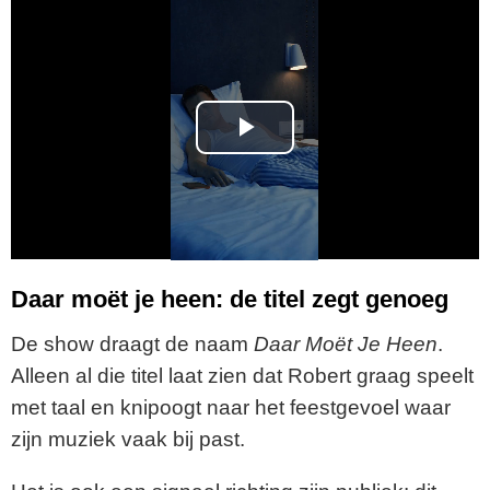
P
l
a
y
Daar moët je heen: de titel zegt genoeg
V
De show draagt de naam
Daar Moët Je Heen
.
Alleen al die titel laat zien dat Robert graag speelt
i
met taal en knipoogt naar het feestgevoel waar
zijn muziek vaak bij past.
d