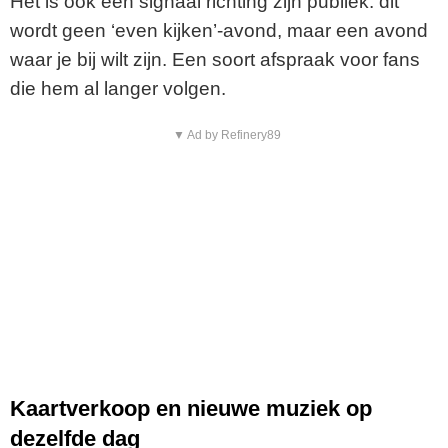
e
Het is ook een signaal richting zijn publiek: dit
wordt geen ‘even kijken’-avond, maar een avond
o
waar je bij wilt zijn. Een soort afspraak voor fans
die hem al langer volgen.
▼ Ad by Refinery89
Kaartverkoop en nieuwe muziek op
dezelfde dag