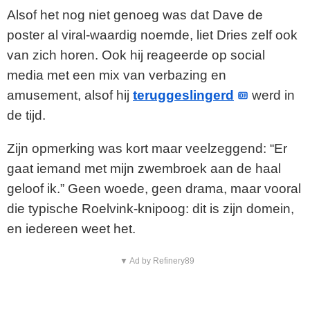
Alsof het nog niet genoeg was dat Dave de
i
poster al viral-waardig noemde, liet Dries zelf ook
van zich horen. Ook hij reageerde op social
d
media met een mix van verbazing en
e
amusement, alsof hij
teruggeslingerd
werd in
de tijd.
o
Zijn opmerking was kort maar veelzeggend: “Er
gaat iemand met mijn zwembroek aan de haal
geloof ik.” Geen woede, geen drama, maar vooral
die typische Roelvink-knipoog: dit is zijn domein,
en iedereen weet het.
▼ Ad by Refinery89