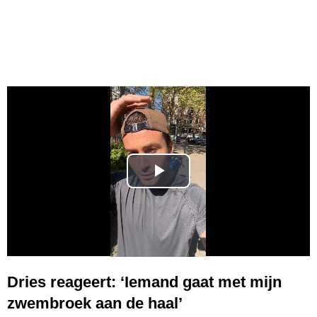
P
l
a
y
Dries reageert: ‘Iemand gaat met mijn
zwembroek aan de haal’
V