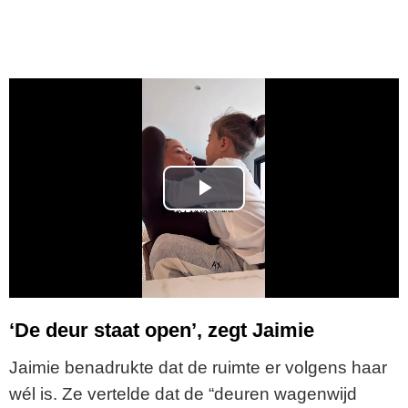
P
l
a
y
‘De deur staat open’, zegt Jaimie
V
Jaimie benadrukte dat de ruimte er volgens haar
wél is. Ze vertelde dat de “deuren wagenwijd