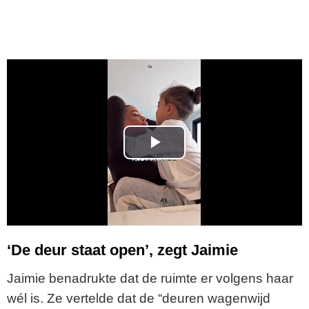
P
l
a
y
‘De deur staat open’, zegt Jaimie
V
Jaimie benadrukte dat de ruimte er volgens haar
wél is. Ze vertelde dat de “deuren wagenwijd