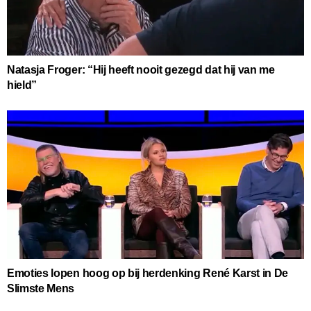
Natasja Froger: “Hij heeft nooit gezegd dat hij van me
hield”
Emoties lopen hoog op bij herdenking René Karst in De
Slimste Mens