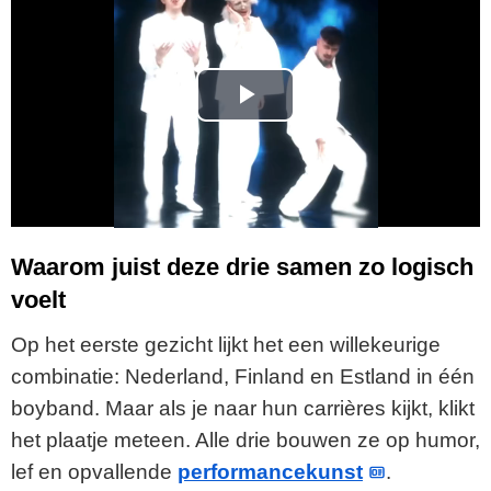
P
l
a
y
Waarom juist deze drie samen zo logisch
voelt
V
Op het eerste gezicht lijkt het een willekeurige
i
combinatie: Nederland, Finland en Estland in één
boyband. Maar als je naar hun carrières kijkt, klikt
d
het plaatje meteen. Alle drie bouwen ze op humor,
e
lef en opvallende
performancekunst
.