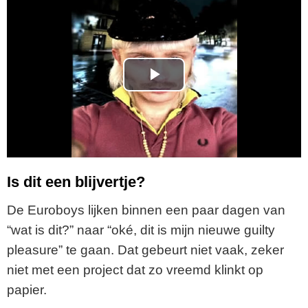
P
l
a
y
Is dit een blijvertje?
V
De Euroboys lijken binnen een paar dagen van
“wat is dit?” naar “oké, dit is mijn nieuwe guilty
i
pleasure” te gaan. Dat gebeurt niet vaak, zeker
niet met een project dat zo vreemd klinkt op
d
papier.
e