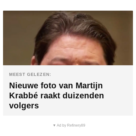
o
MEEST GELEZEN:
Nieuwe foto van Martijn
Krabbé raakt duizenden
volgers
▼ Ad by Refinery89