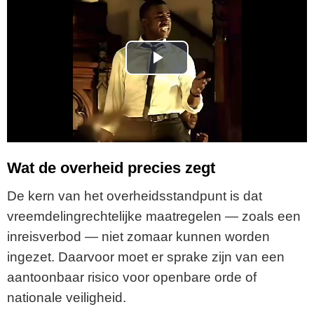
P
l
a
y
Wat de overheid precies zegt
V
De kern van het overheidsstandpunt is dat
vreemdelingrechtelijke maatregelen — zoals een
i
inreisverbod — niet zomaar kunnen worden
ingezet. Daarvoor moet er sprake zijn van een
d
aantoonbaar risico voor openbare orde of
e
nationale veiligheid.