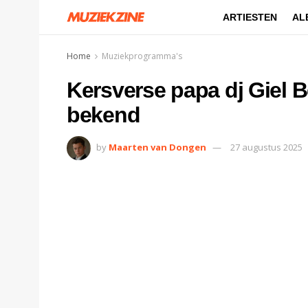
ARTIESTEN
AL
Home
Muziekprogramma's
Kersverse papa dj Giel B
bekend
by
Maarten van Dongen
27 augustus 2025