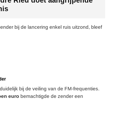
dré Rieu doet aangrijpende
nis
ender bij de lancering enkel ruis uitzond, bleef
der
idelijk bij de veiling van de FM-frequenties.
joen euro
bemachtigde de zender een