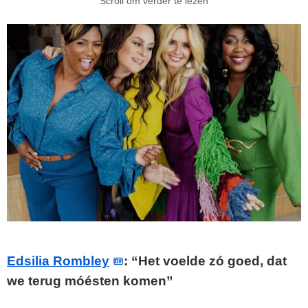
Scroll om verder te lezen
Edsilia Rombley
: “Het voelde zó goed, dat
we terug móésten komen”