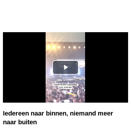
P
l
a
y
Iedereen naar binnen, niemand meer
naar buiten
V