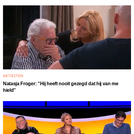
ARTIESTEN
Natasja Froger: “Hij heeft nooit gezegd dat hij van me
hield”