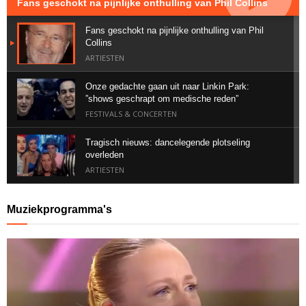
Fans geschokt na pijnlijke onthulling van Phil Collins
Fans geschokt na pijnlijke onthulling van Phil
Collins
ARTIESTEN
Onze gedachte gaan uit naar Linkin Park:
”shows geschrapt om medische reden”
FESTIVALS & CONCERTEN
Tragisch nieuws: dancelegende plotseling
overleden
ARTIESTEN
Geweldig nieuws voor Suzan & Freek vanuit het
Muziekprogramma's
buitenland
ALBUMS & SINGLES
Bizarre post van Memphis Depay zorgt voor
ophef
ARTIESTEN