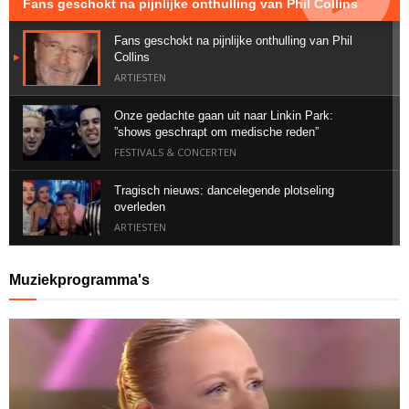
Fans geschokt na pijnlijke onthulling van Phil Collins
Fans geschokt na pijnlijke onthulling van Phil
Collins
ARTIESTEN
Onze gedachte gaan uit naar Linkin Park:
”shows geschrapt om medische reden”
FESTIVALS & CONCERTEN
Tragisch nieuws: dancelegende plotseling
overleden
ARTIESTEN
Geweldig nieuws voor Suzan & Freek vanuit het
Muziekprogramma's
buitenland
ALBUMS & SINGLES
Bizarre post van Memphis Depay zorgt voor
ophef
ARTIESTEN