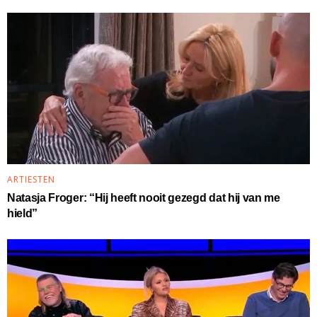
ARTIESTEN
Natasja Froger: “Hij heeft nooit gezegd dat hij van me
hield”