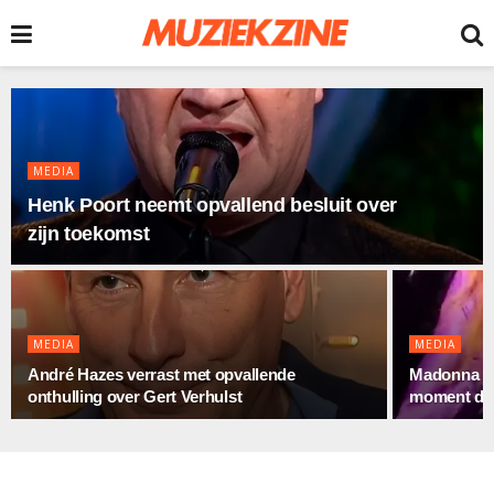
MEDIA
Henk Poort neemt opvallend besluit over
zijn toekomst
MEDIA
MEDIA
André Hazes verrast met opvallende
Madonna ve
onthulling over Gert Verhulst
moment da