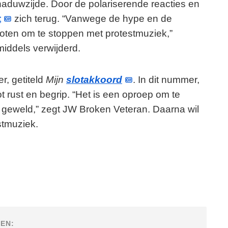
haduwzijde. Door de polariserende reacties en
t
zich terug. “Vanwege de hype en de
loten om te stoppen met protestmuziek,”
nmiddels verwijderd.
r, getiteld
Mijn
slotakkoord
. In dit nummer,
ot rust en begrip. “Het is een oproep om te
n geweld,” zegt JW Broken Veteran. Daarna wil
estmuziek.
EN: