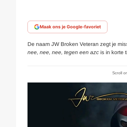
Maak ons je Google-favoriet
De naam JW Broken Veteran zegt je mis
nee, nee, nee, tegen een azc
is in korte t
Scroll o