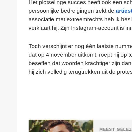
Het plotselinge succes heeft ook een sc
persoonlijke bedreigingen trekt de
arties
associatie met extreemrechts heb ik bes
verklaart hij. Zijn Instagram-account is i
Toch verschijnt er nog één laatste numme
dat op 4 november uitkomt, roept hij op t
beseffen dat woorden krachtiger zijn da
hij zich volledig terugtrekken uit de prot
MEEST GELEZ