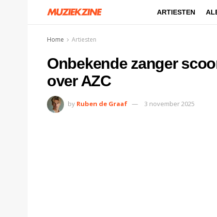
ARTIESTEN
AL
Home
Artiesten
Onbekende zanger scoort
over AZC
by
Ruben de Graaf
3 november 2025