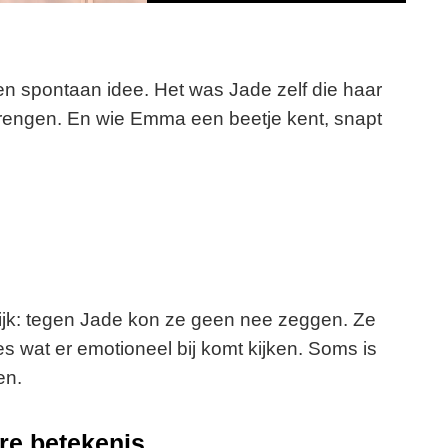
i
d
en spontaan idee. Het was Jade zelf die haar
 brengen. En wie Emma een beetje kent, snapt
e
o
lijk: tegen Jade kon ze geen nee zeggen. Ze
s wat er emotioneel bij komt kijken. Soms is
en.
ere betekenis