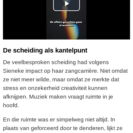
P
l
a
y
De scheiding als kantelpunt
V
De veelbesproken scheiding had volgens
Sieneke impact op haar zangcarrière. Niet omdat
i
ze niet meer wílde, maar omdat ze merkte dat
stress en onzekerheid creativiteit kunnen
d
afknijpen. Muziek maken vraagt ruimte in je
e
hoofd.
o
En die ruimte was er simpelweg niet altijd. In
plaats van geforceerd door te denderen, lijkt ze