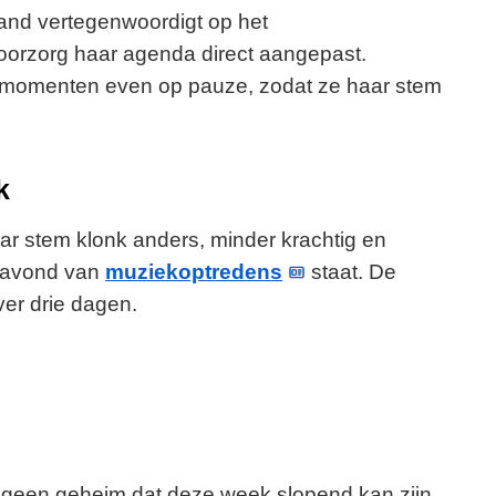
land vertegenwoordigt op het
voorzorg haar agenda direct aangepast.
aatmomenten even op pauze, zodat ze haar stem
k
aar stem klonk anders, minder krachtig en
ooravond van
muziekoptredens
staat. De
ver drie dagen.
geen geheim dat deze week slopend kan zijn.