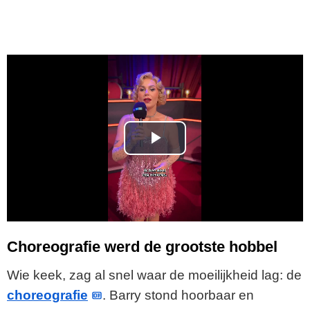
P
l
a
y
Choreografie werd de grootste hobbel
V
Wie keek, zag al snel waar de moeilijkheid lag: de
choreografie
. Barry stond hoorbaar en
i