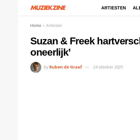
ARTIESTEN
AL
Home
Artiesten
Suzan & Freek hartversc
oneerlijk’
by
Ruben de Graaf
24 oktober 2025