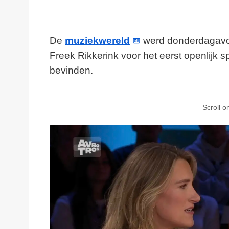
De
muziekwereld
werd donderdagavon
Freek Rikkerink voor het eerst openlijk s
bevinden.
Scroll o