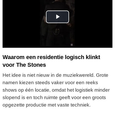
P
l
a
y
Waarom een residentie logisch klinkt
voor The Stones
V
Het idee is niet nieuw in de muziekwereld. Grote
i
namen kiezen steeds vaker voor een reeks
shows op één locatie, omdat het logistiek minder
d
slopend is en toch ruimte geeft voor een groots
e
opgezette productie met vaste techniek.