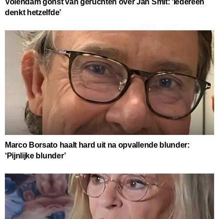
Volendam gonst van geruchten over Jan Smit: ‘Iedereen
denkt hetzelfde’
Marco Borsato haalt hard uit na opvallende blunder:
‘Pijnlijke blunder’