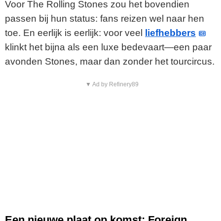
o
Voor The Rolling Stones zou het bovendien
passen bij hun status: fans reizen wel naar hen
toe. En eerlijk is eerlijk: voor veel
liefhebbers
klinkt het bijna als een luxe bedevaart—een paar
avonden Stones, maar dan zonder het tourcircus.
▼ Ad by Refinery89
Een nieuwe plaat op komst: Foreign