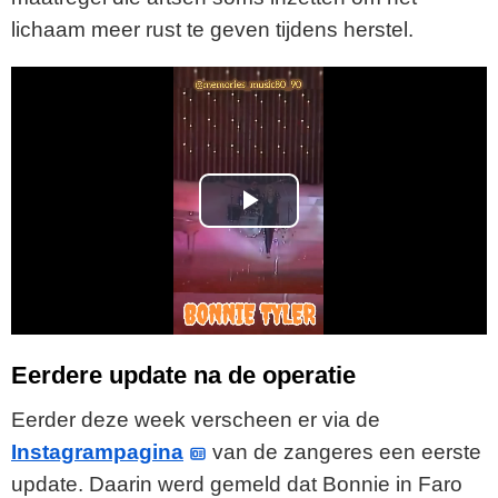
lichaam meer rust te geven tijdens herstel.
P
l
a
y
Eerdere update na de operatie
V
Eerder deze week verscheen er via de
Instagrampagina
van de zangeres een eerste
i
update. Daarin werd gemeld dat Bonnie in Faro