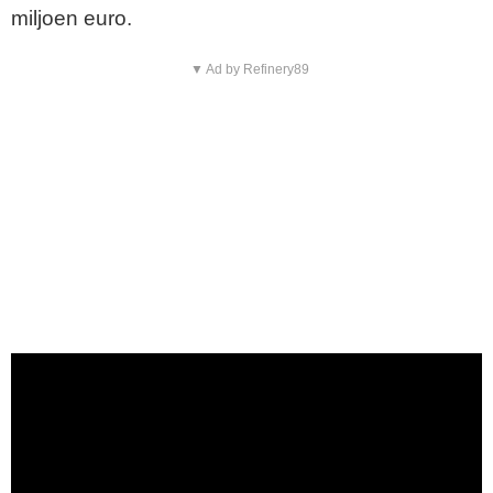
miljoen euro.
▼ Ad by Refinery89