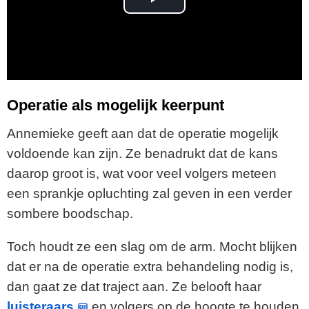
P
l
a
y
Operatie als mogelijk keerpunt
V
Annemieke geeft aan dat de operatie mogelijk
voldoende kan zijn. Ze benadrukt dat de kans
i
daarop groot is, wat voor veel volgers meteen
een sprankje opluchting zal geven in een verder
d
sombere boodschap.
e
Toch houdt ze een slag om de arm. Mocht blijken
o
dat er na de operatie extra behandeling nodig is,
dan gaat ze dat traject aan. Ze belooft haar
luisteraars
en volgers op de hoogte te houden