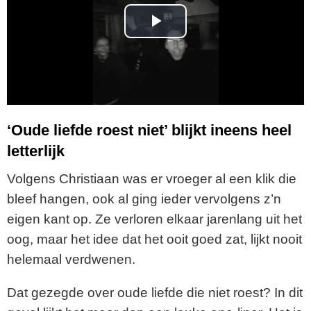
P
l
a
y
‘Oude liefde roest niet’ blijkt ineens heel
letterlijk
V
Volgens Christiaan was er vroeger al een klik die
i
bleef hangen, ook al ging ieder vervolgens z’n
eigen kant op. Ze verloren elkaar jarenlang uit het
d
oog, maar het idee dat het ooit goed zat, lijkt nooit
e
helemaal verdwenen.
o
Dat gezegde over oude liefde die niet roest? In dit