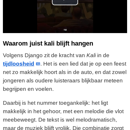
P
l
a
y
Waarom juist kali blijft hangen
V
Volgens Django zit de kracht van
Kali
in de
tijdloosheid
. Het is een lied dat je op een feest
i
net zo makkelijk hoort als in de auto, en dat zowel
jongeren als oudere luisteraars blijkbaar meteen
d
begrijpen en voelen.
e
Daarbij is het nummer toegankelijk: het ligt
o
makkelijk in het gehoor, met een melodie die vlot
meebeweegt. De tekst is wel melodramatisch,
maar de muziek blijft vrolijk. Die combinatie zorgt