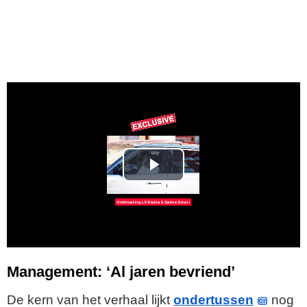
P
l
a
y
Management: ‘Al jaren bevriend’
V
De kern van het verhaal lijkt
ondertussen
nog