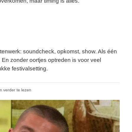
overkomen, maar timing is alles.
nutenwerk: soundcheck, opkomst, show. Als één
l. En zonder oortjes optreden is voor veel
kke festivalsetting.
m verder te lezen