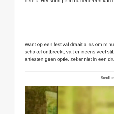
bereik. Het soort pech dat iedereen kan 
Want op een festival draait alles om mi
schakel ontbreekt, valt er ineens veel sti
artiesten geen optie, zeker niet in een dru
Scroll o