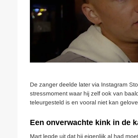
De zanger deelde later via Instagram St
stressmoment waar hij zelf ook van baalde
teleurgesteld is en vooral niet kan gelov
Een onverwachte kink in de k
Mart legde uit dat hij eigenlijk al had m