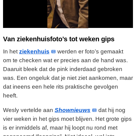
l
a
y
Van ziekenhuisfoto’s tot weken gips
V
In het
ziekenhuis
werden er foto’s gemaakt
om te checken wat er precies aan de hand was.
i
Daaruit bleek dat de pink inderdaad gebroken
was. Een ongeluk dat je niet ziet aankomen, maar
d
dat ineens een hele rits praktische gevolgen
e
heeft.
o
Wesly vertelde aan
Shownieuws
dat hij nog
vier weken in het gips moet blijven. Het grote gips
is er inmiddels af, maar hij loopt nu rond met