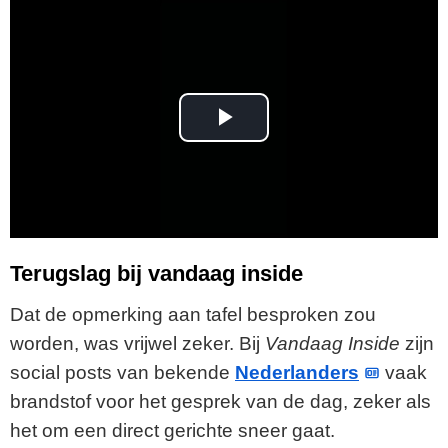
P
l
a
y
Terugslag bij vandaag inside
V
Dat de opmerking aan tafel besproken zou
worden, was vrijwel zeker. Bij
Vandaag Inside
zijn
i
social posts van bekende
Nederlanders
vaak
brandstof voor het gesprek van de dag, zeker als
d
het om een direct gerichte sneer gaat.