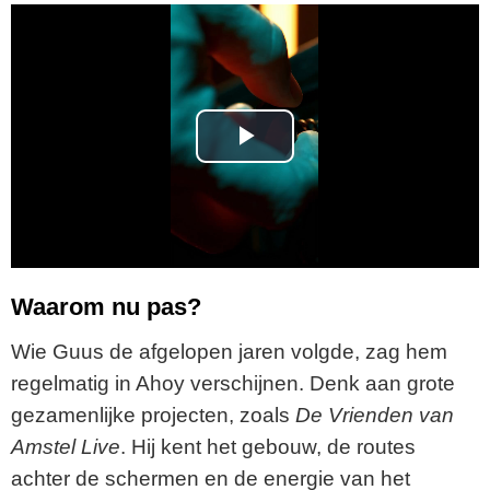
P
l
a
y
Waarom nu pas?
V
Wie Guus de afgelopen jaren volgde, zag hem
regelmatig in Ahoy verschijnen. Denk aan grote
i
gezamenlijke projecten, zoals
De Vrienden van
Amstel Live
. Hij kent het gebouw, de routes
d
achter de schermen en de energie van het