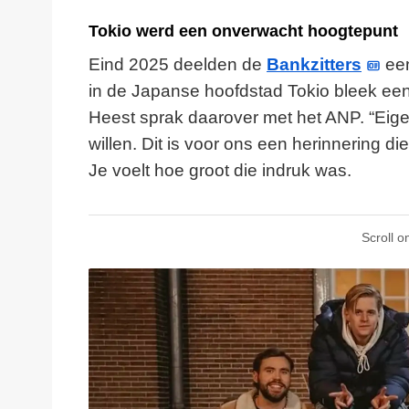
Tokio werd een onverwacht hoogtepunt
Eind 2025 deelden de
Bankzitters
een
in de Japanse hoofdstad Tokio bleek een
Heest sprak daarover met het ANP. “Eigenl
willen. Dit is voor ons een herinnering d
Je voelt hoe groot die indruk was.
Scroll o