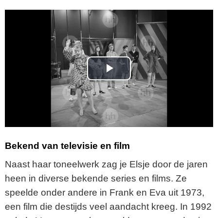
P
l
a
y
Bekend van televisie en film
V
Naast haar toneelwerk zag je Elsje door de jaren
heen in diverse bekende series en films. Ze
i
speelde onder andere in Frank en Eva uit 1973,
een film die destijds veel aandacht kreeg. In 1992
d