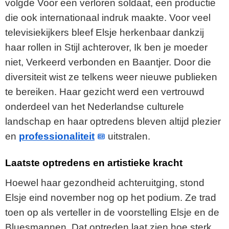
volgde Voor een verloren soldaat, een productie
e
die ook internationaal indruk maakte. Voor veel
televisiekijkers bleef Elsje herkenbaar dankzij
o
haar rollen in Stijl achterover, Ik ben je moeder
niet, Verkeerd verbonden en Baantjer. Door die
diversiteit wist ze telkens weer nieuwe publieken
te bereiken. Haar gezicht werd een vertrouwd
onderdeel van het Nederlandse culturele
landschap en haar optredens bleven altijd plezier
en
professionaliteit
uitstralen.
Laatste optredens en artistieke kracht
Hoewel haar gezondheid achteruitging, stond
Elsje eind november nog op het podium. Ze trad
toen op als verteller in de voorstelling Elsje en de
Bluesmannen. Dat optreden laat zien hoe sterk