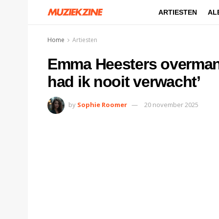
ARTIESTEN
AL
Home
Artiesten
Emma Heesters overmand 
had ik nooit verwacht’
by
Sophie Roomer
20 november 2025