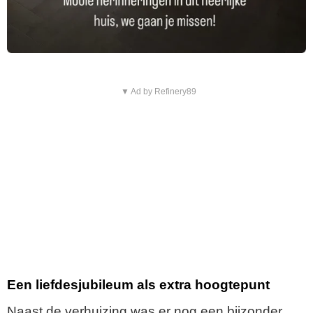
▼ Ad by Refinery89
Een liefdesjubileum als extra hoogtepunt
Naast de verhuizing was er nog een bijzonder